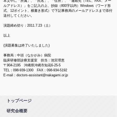
本文中に「所属」、「氏名」、「住所」、「連絡先（TEL、FAX、メー
ルアドレス）」をご記入の上、抄録（800字以内）Windows（ワード形
式、12ポイント、横書き形式）で下記事務局のメールアドレスまで添付
送付してください。
演題締め切り：2011.7.23（土）
以上
(演題募集は終了いたしました)
事務局：中頭（なかがみ）病院
臨床研修部診療支援室 担当：池宮理恵
〒904-2195 沖縄県沖縄市知花6-25-5
TEL：098-939-1300 FAX：098-934-5192
E-mail：doctors-assistant@nakagami.or.jp
トップページ
研究会概要