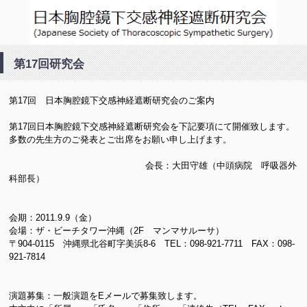
日本胸腔鏡下交感神経遮断研
第17回研究会
究会(ETS)
第17回 日本胸腔鏡下交感神経遮断研究会のご案内
第17回日本胸腔鏡下交感神経遮断研究会を下記要項にて開催致します。
多数の先生方のご発表とご出席をお願い申し上げます。
会長：大田守雄（中頭病院 呼吸器外
科部長）
会期：2011.9.9（金）
会場：ザ・ビーチタワー沖縄（2F マンマサルーサ）
〒904-0115 沖縄県北谷町字美浜8-6 TEL：098-921-7711 FAX：098-
921-7814
演題募集：一般演題をEメールで募集致します。