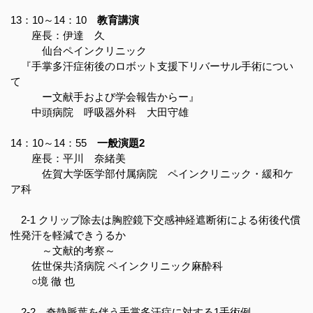
13：10～14：10
教育講演
座長：伊達 久
仙台ペインクリニック
『手掌多汗症術後のロボット支援下リバーサル手術につい
て
ー文献手および学会報告からー』
中頭病院 呼吸器外科 大田守雄
14：10～14：55
一般演題2
座長：平川 奈緒美
佐賀大学医学部付属病院 ペインクリニック・緩和ケ
ア科
2-1 クリップ除去は胸腔鏡下交感神経遮断術による術後代償
性発汗を軽減できうるか
～文献的考察～
佐世保共済病院 ペインクリニック麻酔科
○境 徹 也
2-2 奇静脈葉を伴う手掌多汗症に対する1手術例