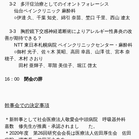
3-2 多汗症治療としてのイオントフォレーシス
仙台ペインクリニック 麻酔科
○伊達 久、千葉 知史、綿引 奈苗、埜口 千里、西山 遼太
3-3 胸腔鏡下交感神経遮断術によりアレルギー性鼻炎の改
善が期待できる？
NTT 東日本札幌病院 ペインクリニックセンター・麻酔科
○御村 光子、佐々木 英昭、高田 幸昌、山澤 弦、宮本 奈
穂子、木村 さおり
田村 亜輝子、草階 美佳子、堀江 啓太
16：00
閉会の辞
幹事会での決定事項
＊新幹事として社会医療法人敬愛会中頭病院 呼吸器外科
嘉数 修先生が推薦・承認されまし た。
＊2020年度 第26回研究会会長は医療法人佐田厚生会 佐田