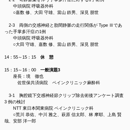
中頭病院 呼吸器外科
○嘉数 修、大田 守雄、當山 鉄男、深見 朋世
2-3 両側の交感神経と肋間静脈の走行関係が Type Ⅲであ
った手掌多汗症の1例
中頭病院 呼吸器外科
○大田 守雄、嘉数 修、當山 鉄男、深見 朋世
14：55～15：15
休 憩
15：15～16：00
一般演題3
座長：境 徹也
佐世保共済病院 ペインクリニック麻酔科
3-1 胸腔鏡下交感神経節クリップ除去術後アンケート調査
3 例の検討
NTT 東日本関東病院 ペインクリニック科
○荒川 恭佑、中川 雅之、萩原 信太郎、林 摩耶、上島 賢
哉、安部 洋一郎