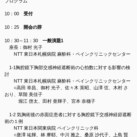
プログラム
10：00
受付
10：25
開会の辞
10：30～11：30
一般演題1
座長：御村 光子
NTT 東日本札幌病院 麻酔科・ペインクリニックセンター
1-1胸腔鏡下胸部交感神経遮断術の心拍数に対する影響の検
討
NTT 東日本札幌病院 麻酔科・ペインクリニックセンター
○高田 幸昌、御村 光子、佐々木 英昭、山澤 弦、木村 さ
おり、草階 美佳子
堀江 啓太、田村 亜輝子、宮本 奈穗子
1-2 気胸術後の赤面症患者に対する胸腔鏡下交感神経節遮断
術の１例
NTT 東日本関東病院 ペインクリニック科
○唐澤 祐輝、林 摩耶、中川 雅之、桑原 沙代子、上島 賢