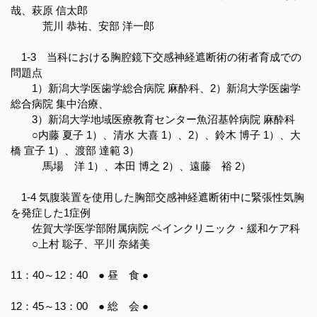
哉、萩原 信太郎
荒川 恭祐、安部 洋一郎
1-3 当科における胸腔鏡下交感神経遮断術の術者育成での
問題点
1）新潟大学医歯学総合病院 麻酔科、2）新潟大学医歯学
総合病院 集中治療、
3）新潟大学地域医療教育センター魚沼基幹病院 麻酔科
○内藤 夏子 1）、清水 大喜 1）、2）、鈴木 博子 1）、大
橋 宣子 1）、渡部 達範 3）
馬場 洋 1）、本田 博之 2）、遠藤 裕 2）
1-4 気腹装置を使用した胸部交感神経遮断術中に緊張性気胸
を発症した1症例
佐賀大学医学部附属病院 ペインクリニック・緩和ケア科
○上村 聡子、平川 奈緒美
11：40～12：40 ● 昼 食 ●
12：45～13：00 ● 総 会 ●