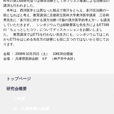
昨年の第13回研究会では保存治療としてボツリヌス毒素による治療法の
講演も行われました。
本年は、西洋医学とは異なった観点で発汗をとらえ、多汗症治療の一
助となればと考え、教育講演に京都府立医科大学東洋医学講座 三谷和
男先生に「多汗症に対する漢方治療−汗腺の漢方医学的考え方−」を講演
していただきます。 シンポジウムでは経験豊富な先生方によるETS時
の「ちょっとしたコツ」についてディスカッションをお願いしまし
た。 教育講演ではETSを行わない先生方にも、シンポジウムではこれ
からETSをはじめる先生方の診療にも役に立つのではないかと信じてお
ります。
会期 ： 2008年10月25日（土） 10時30分開催
会場 ： 兵庫県医師会館 ６F （神戸市中央区）
トップページ
研究会概要
ご挨拶
旧 代表幹事の挨拶