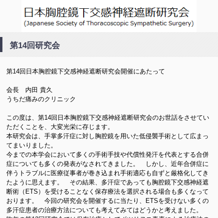
日本胸腔鏡下交感神経遮断研
第14回研究会
究会(ETS)
第14回日本胸腔鏡下交感神経遮断研究会開催にあたって
会長 内田 貴久
うちだ痛みのクリニック
この度は、第14回日本胸腔鏡下交感神経遮断研究会のお世話をさせてい
ただくことを、大変光栄に存じます。
本研究会は、手掌多汗症に対し胸腔鏡を用いた低侵襲手術として広まっ
てまいりました。
今までの本学会において多くの手術手技や代償性発汗を代表とする合併
症についても多くの発表がなされてきました。 しかし、近年合併症に
伴うトラブルに医療従事者が巻き込まれ手術適応も自ずと厳格化してき
たように思えます。 その結果、多汗症であっても胸腔鏡下交感神経遮
断術（ETS）を受けることなく保存療法を選択される場合も多くなって
おります。 今回の研究会を開催するに当たり、ETSを受けない多くの
多汗症患者の治療方法についても考えてみてはどうかと考えました。